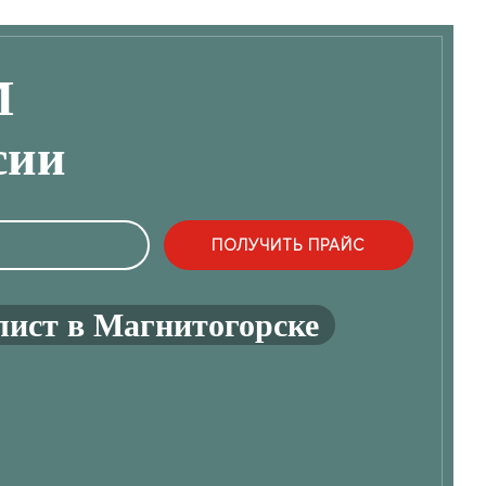
М
сии
лист в Магнитогорске