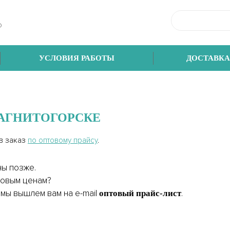
Ф
УСЛОВИЯ РАБОТЫ
ДОСТАВКА
АГНИТОГОРСКЕ
ав заказ
по оптовому прайсу
.
ны позже.
товым ценам?
мы вышлем вам на e-mail
.
оптовый прайс-лист