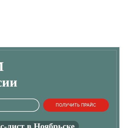
М
сии
с-лист в Ноябрьске