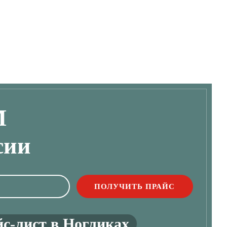
М
сии
с-лист в Ногликах